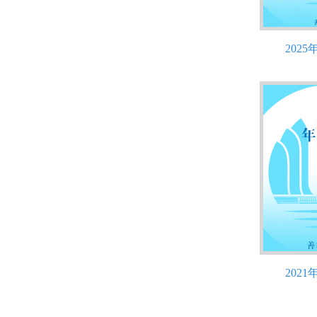
202
202